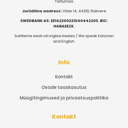
Tartumaa
Juriidiline aadress:
Vilde 14, 44310, Rakvere
SWEDBANK AS: EE142200221040442203. BIC:
HABAEE2X.
Suhtleme eesti või inglise keeles / We speak Estonian
and English.
Info
Kontakt
Osade taaskasutus
Müügitingimused ja privaatsuspoliitika
Kontakt