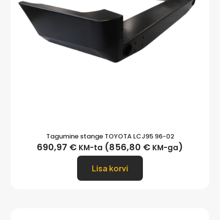
Tagumine stange TOYOTA LCJ95 96-02
690,97
€
(
856,80
€
)
KM-ta
KM-ga
Lisa korvi