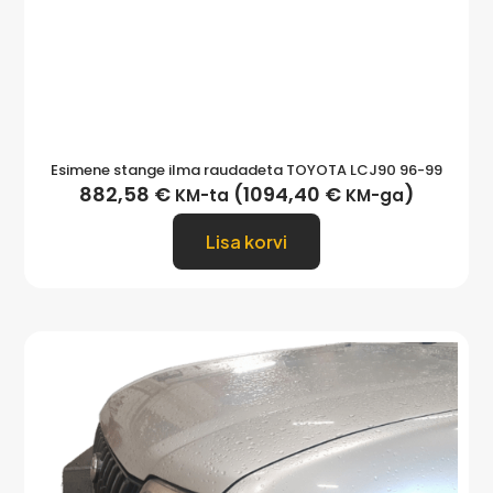
Esimene stange ilma raudadeta TOYOTA LCJ90 96-99
882,58
€
(
1094,40
€
)
KM-ta
KM-ga
Lisa korvi