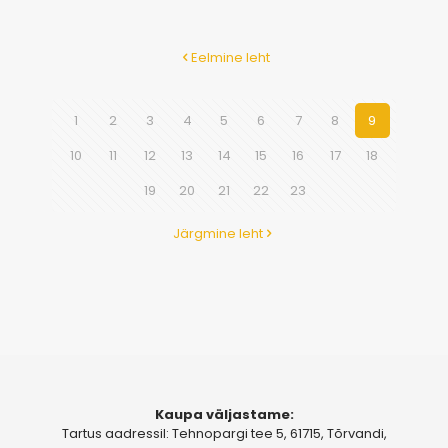
Eelmine leht
1
2
3
4
5
6
7
8
9
10
11
12
13
14
15
16
17
18
19
20
21
22
23
Järgmine leht
Kaupa väljastame:
Tartus aadressil: Tehnopargi tee 5, 61715, Tõrvandi,