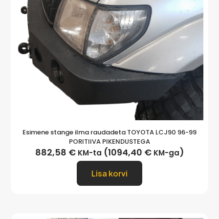
Esimene stange ilma raudadeta TOYOTA LCJ90 96-99
PORITIIVA PIKENDUSTEGA
882,58
€
(
1094,40
€
)
KM-ta
KM-ga
Lisa korvi