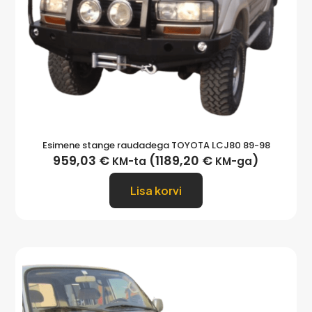
Esimene stange raudadega TOYOTA LCJ80 89-98
959,03
€
(
1189,20
€
)
KM-ta
KM-ga
Lisa korvi