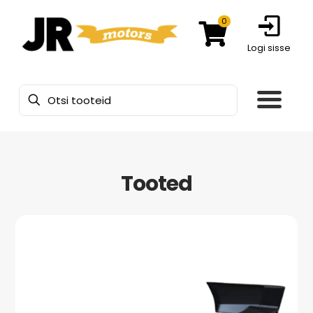
0
Logi sisse
Tooted