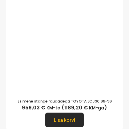
Esimene stange raudadega TOYOTA LCJ90 96-99
959,03
€
(
1189,20
€
)
KM-ta
KM-ga
Lisa korvi