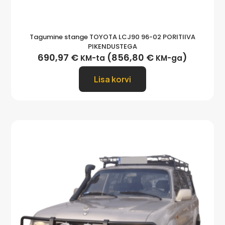
Tagumine stange TOYOTA LCJ90 96-02 PORITIIVA
PIKENDUSTEGA
690,97
€
(
856,80
€
)
KM-ta
KM-ga
Lisa korvi