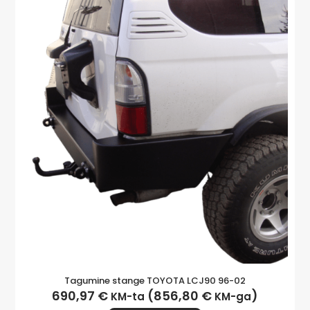
Tagumine stange TOYOTA LCJ90 96-02
690,97
€
(
856,80
€
)
KM-ta
KM-ga