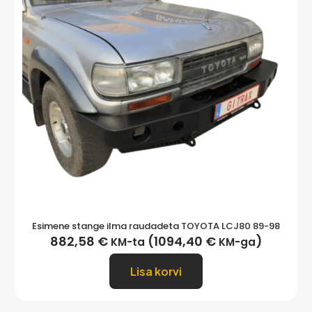
Esimene stange ilma raudadeta TOYOTA LCJ80 89-98
882,58
€
(
1094,40
€
)
KM-ta
KM-ga
Lisa korvi